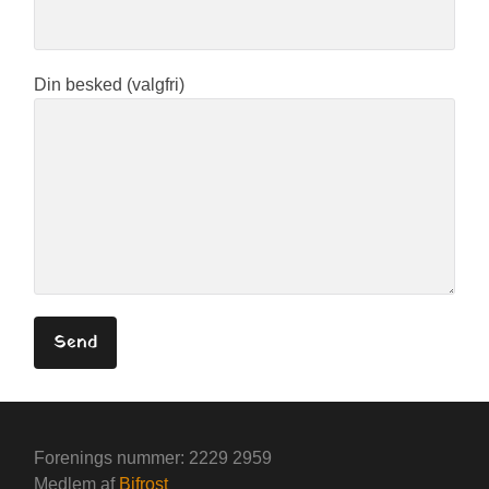
Din besked (valgfri)
Forenings nummer: 2229 2959
Medlem af
Bifrost