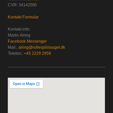
CVR: 34142580
Kontakt Formular
Kontakt info:
Martin Alring
Facebook Messenger
Mail:.
alring@rollespilslauget.dk
Telefon:.
+45 2229 2959