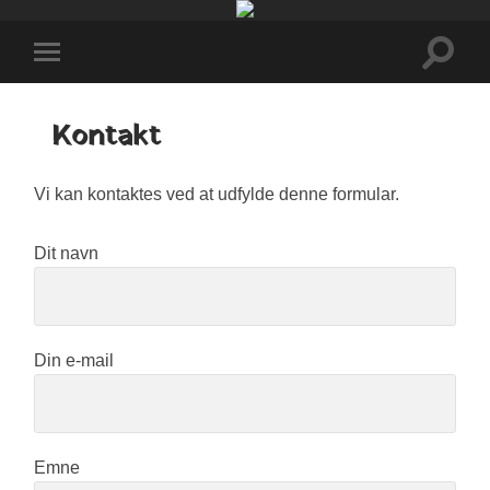
Rollespilslauget
Toggl
Toggle
searc
mobile
field
menu
Kontakt
Vi kan kontaktes ved at udfylde denne formular.
Dit navn
Din e-mail
Emne